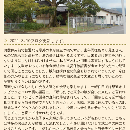
2021.8.10ブログ更新します。
お盆休み前で普通なら県外の車が目立つ頃ですが、去年同様あまり見ません。
私の父親も大分高齢で、夏の暑さは堪えるようです。出来るだけ体力を消耗し
ないようにしなければいけません。私も言われた用事は素直にするようにして
います。父親がやっている年金者組合の火災保険証書が出来上がったので配達
して回ることになりました。以前は掛け金の集金も頼まれていましたが、今は
別の方がやるようになりました。結構な額の集金で大変だと思っていたので、
証書配りくらいは気が楽です。
気楽なので久しぶりに会う人達との会話も楽しめます。一軒件目では早速オリ
ンピックとコロナ禍の話題に。「断ったけど東京の娘が会いに来た」と言われ
ました。オリンピック開幕の直前に帰省されたそうで、「開幕したら必ず感染
拡大するから当分帰省できないと思った」と。実際、東京に住んでいる人の肌
感覚はそうだったのかと感じました。「今度いつ会えるか分からないけど元気
にしてて」と戻って行かれたそうです。
同じように東京から息子さん夫婦が帰ってきたという所もありました。こちら
は博多のお孫さんが結婚した流れでした。今多い届けだけして式はその内にと
いうことらしいです。「嬉しかったけど県外者と会ったから当分デイサービス