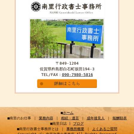
〒849-1204
佐賀県杵島郡白石町坂田194-3
TEL/FAX：
090-7980-5816
■
ホーム
■南里のお仕事 ｜
業務内容
｜
相続・遺言
｜
成年後見人
｜
報酬額表
■南里日誌 |
ブログ
■南里行政書士事務所とは ｜
事務所概要
｜
よくあるご質問