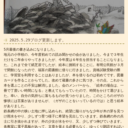
2025.5.29ブログ更新します。
5月最後の書き込みになりました。
地元の小学校の、今年度初めての読み聞かせの会がありました。今まで３年生
だけを二年余りやってきましたが、今年度は６年生を担当することになりまし
た。これまで全て紙芝居でしたが、絵本に挑戦することに。有明公民館が３月
で閉館になったので、福富の図書館に借りに行きました。資格試験受験の際
に、学習室を利用することはありましたが、本を借りるのは初めてです。図書
カードを作ることからでした。改めて蔵書の多さに気づき、その点、これから
本を選ぶことの不安は解消しました。会のメンバーから、「絵本の場合は、一
冊で丁度いい時間になる」と教えてもらっていたので、時間をかけて選びまし
た。幸い、自分の気持ちに落ちるものが見つかりました。このところのガザの
惨状には言葉がありませんが、（ガザのことをいっているのでは）と思う絵本
がありました。
鉄条網の中の狭い土地に押し込められ、絶望に陥りがちな少年が木の芽を見つ
け雨水をやり、少しずつ育つ様子に希望を見出していきます。鉄条網の外の兵
士に引き抜かれますが、外の少女が水をやり、又、少しずつ伸びていきます。
各教室に電子黒板があって、文章を覚える必要もなく、ゆっくり朗読すればい